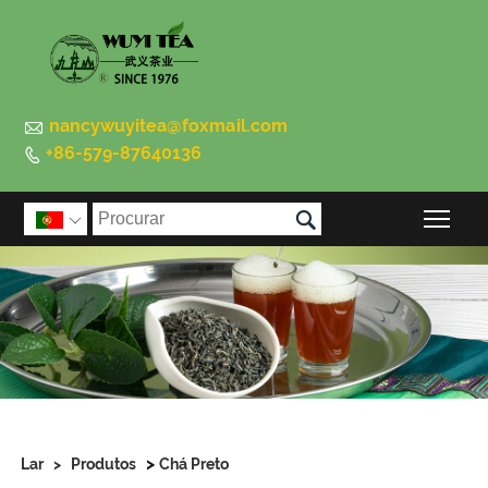

nancywuyitea@foxmail.com
+86-579-87640136


Alte

>
Lar
>
Produtos
Chá Preto