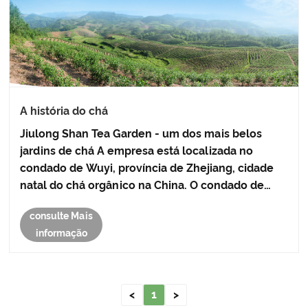
A história do chá
Jiulong Shan Tea Garden - um dos mais belos
jardins de chá A empresa está localizada no
condado de Wuyi, província de Zhejiang, cidade
natal do chá orgânico na China. O condado de
Wuyi é um importante condado produtor de chá
consulte Mais
no país e um dos condados piloto do "Projeto de
informação
Chá Orgânico" da província......
<
1
>